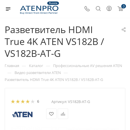
0
Разветвитель HDMI
True 4K ATEN VS182B /
VS182B-AT-G
—
—
Главная
Каталог
Профессиональные AV решения ATEN
—
—
Видео разветвители ATEN
Разветвитель HDMI True 4K ATEN VS182B / VS182B-AT-G
6
Артикул:
VS182B-AT-G