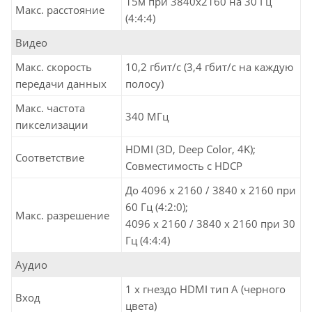
15м при 3840x2160 на 30 Гц
Макс. расстояние
(4:4:4)
Видео
Макс. скорость
10,2 гбит/с (3,4 гбит/с на каждую
передачи данных
полосу)
Макс. частота
340 МГц
пикселизации
HDMI (3D, Deep Color, 4K);
Соответствие
Совместимость с HDCP
До 4096 x 2160 / 3840 x 2160 при
60 Гц (4:2:0);
Макс. разрешение
4096 x 2160 / 3840 x 2160 при 30
Гц (4:4:4)
Аудио
1 x гнездо HDMI тип А (черного
Вход
цвета)