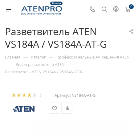
0
Разветвитель ATEN
VS184A / VS184A-AT-G
—
—
Главная
Каталог
Профессиональные AV решения ATEN
—
—
Видео разветвители ATEN
Разветвитель ATEN VS184A / VS184A-AT-G
5
Артикул:
VS184A-AT-G