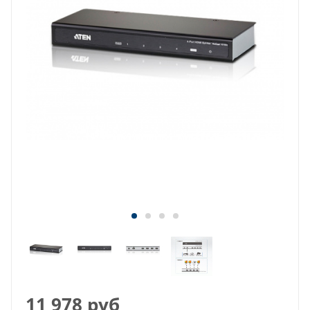
11 978
руб