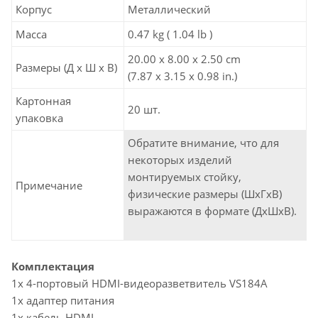
Корпус
Металлический
Масса
0.47 kg ( 1.04 lb )
20.00 x 8.00 x 2.50 cm
Размеры (Д х Ш х В)
(7.87 x 3.15 x 0.98 in.)
Картонная
20 шт.
упаковка
Обратите внимание, что для
некоторых изделий
монтируемых стойку,
Примечание
физические размеры (ШxГxВ)
выражаются в формате (ДxШxВ).
К
омплектация
1x 4-портовый HDMI-видеоразветвитель VS184A
1x адаптер питания
1x кабель HDMI