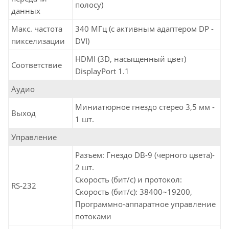
полосу)
данных
Макс. частота
340 МГц (с активным адаптером DP -
пикселизации
DVI)
HDMI (3D, насыщенный цвет)
Соответствие
DisplayPort 1.1
Аудио
Миниатюрное гнездо стерео 3,5 мм -
Выход
1 шт.
Управление
Разъем: Гнездо DB-9 (черного цвета)-
2 шт.
Скорость (бит/с) и протокол:
RS-232
Скорость (бит/с): 38400~19200,
Программно-аппаратное управление
потоками