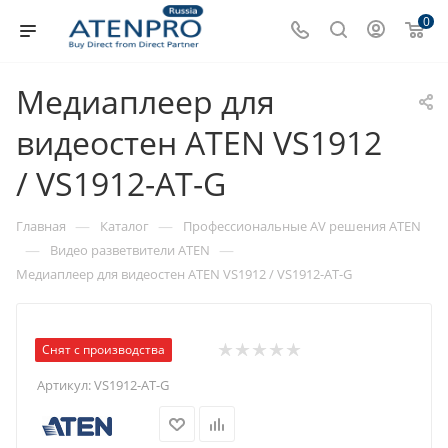
0
Медиаплеер для
видеостен ATEN VS1912
/ VS1912-AT-G
—
—
Главная
Каталог
Профессиональные AV решения ATEN
—
—
Видео разветвители ATEN
Медиаплеер для видеостен ATEN VS1912 / VS1912-AT-G
Снят с производства
Артикул:
VS1912-AT-G