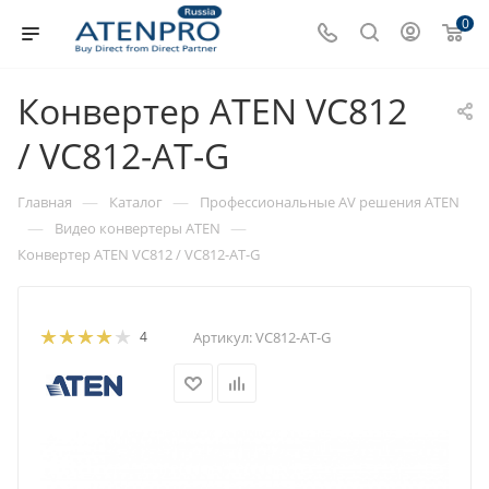
0
Конвертер ATEN VC812
/ VC812-AT-G
—
—
Главная
Каталог
Профессиональные AV решения ATEN
—
—
Видео конвертеры ATEN
Конвертер ATEN VC812 / VC812-AT-G
4
Артикул:
VC812-AT-G