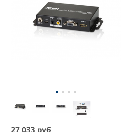
27 033
руб