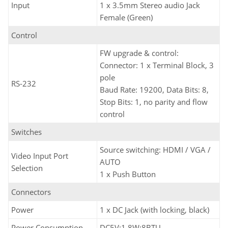
Input
1 x 3.5mm Stereo audio Jack
Female (Green)
Control
FW upgrade & control:
Connector: 1 x Terminal Block, 3
pole
RS-232
Baud Rate: 19200, Data Bits: 8,
Stop Bits: 1, no parity and flow
control
Switches
Source switching: HDMI / VGA /
Video Input Port
AUTO
Selection
1 x Push Button
Connectors
Power
1 x DC Jack (with locking, black)
Power Consumption
DC5V:1.8W:8BTU