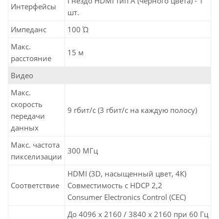
Гнездо HDMI тип А (черного цвета) - 1
Интерфейсы
шт.
Импеданс
100 Ώ
Макс.
15 м
расстояние
Видео
Макс.
скорость
9 гбит/с (3 гбит/с на каждую полосу)
передачи
данных
Макс. частота
300 MГц
пикселизации
HDMI (3D, насыщенный цвет, 4К)
Соответствие
Совместимость с HDCP 2,2
Consumer Electronics Control (CEC)
До 4096 x 2160 / 3840 x 2160 при 60 Гц