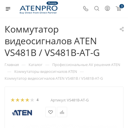
0
Коммутатор
видеосигналов ATEN
VS481B / VS481B-AT-G
—
—
Главная
Каталог
Профессиональные AV решения ATEN
—
—
Коммутаторы видеосигналов ATEN
Коммутатор видеосигналов ATEN VS481B / VS481B-AT-G
4
Артикул:
VS481B-AT-G