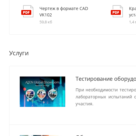
Чертеж в формате CAD
Кра
VK102
ус
59,8 кб
1,4
Услуги
Тестирование оборудо
При необходимости тестир
лабораторных испытаний с
участия.