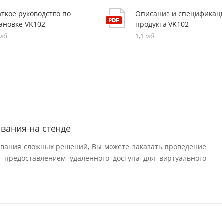
ткое руководство по
Описание и спецификац
тановке VK102
продукта VK102
 мб
1,1 мб
вания на стенде
ования сложных решений, Вы можете заказать проведение
 предоставлением удаленного доступа для виртуального