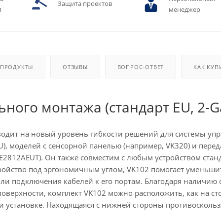
Защита проектов
я
менеджер
 ПРОДУКТЫ
ОТЗЫВЫ
ВОПРОС-ОТВЕТ
КАК КУП
ьного монтажа (стандарт EU, 2-G
ыводит на новый уровень гибкости решений для системы уп
EU), моделей с сенсорной панелью (например, VK320) и пере
E2812AEUT). Он также совместим с любым устройством стан
тройство под эргономичным углом, VK102 помогает уменьши
ли подключения кабелей к его портам. Благодаря наличию 
верхности, комплект VK102 можно расположить, как на сто
ри установке. Находящаяся с нижней стороны противосколь