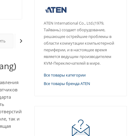
ATEN International Co., Ltd.(1979,
Тайвань) создает оборудование,
решающее острейшие проблемы в
ИТЬ
ОПЛАТА
ДОСТАВКА
ДОПОЛНИТЕЛЬНО
области коммутации компьютерной
периферии, и в настоящее время
является ведущим производителем
ang)
KVM-Переключателей в мире.
Все товары категории
равления
Все товары бренда ATEN
датчиков
дарта
ть
отверстий
ле, так и
зящая