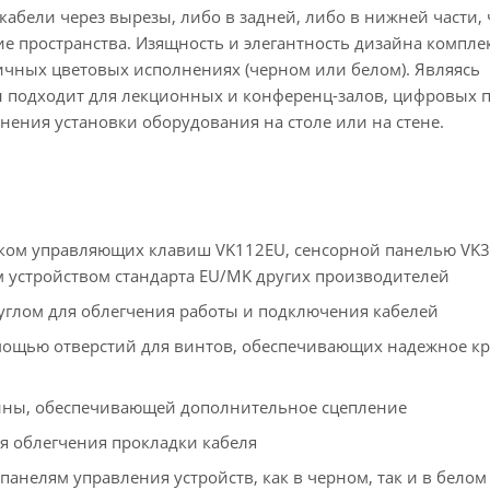
абели через вырезы, либо в задней, либо в нижней части, 
е пространства. Изящность и элегантность дизайна компле
личных цветовых исполнениях (черном или белом). Являясь
н подходит для лекционных и конференц-залов, цифровых 
ения установки оборудования на столе или на стене.
ком управляющих клавиш VK112EU, сенсорной панелью VK3
 устройством стандарта EU/MK других производителей
углом для облегчения работы и подключения кабелей
мощью отверстий для винтов, обеспечивающих надежное к
ины, обеспечивающей дополнительное сцепление
ля облегчения прокладки кабеля
панелям управления устройств, как в черном, так и в бело