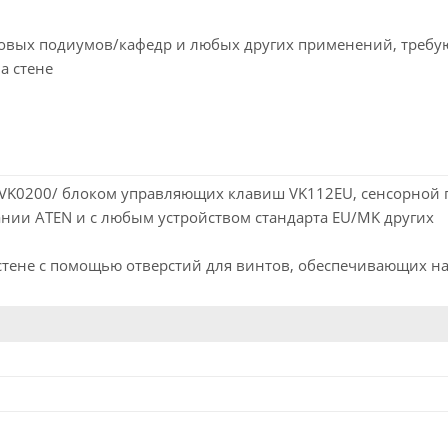
ровых подиумов/кафедр и любых других применений, треб
а стене
VK0200/ блоком управляющих клавиш VK112EU, сенсорной
нии ATEN и с любым устройством стандарта EU/MK других
 стене с помощью отверстий для винтов, обеспечивающих н