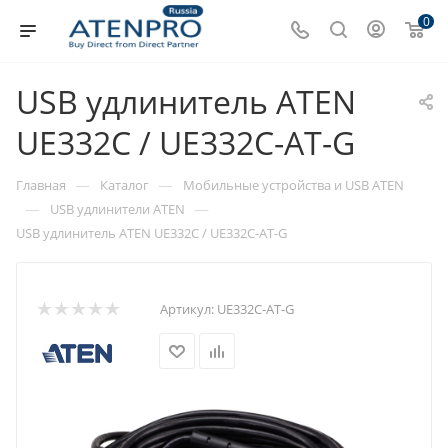
0
USB удлинитель ATEN
UE332C / UE332C-AT-G
—
—
Главная
Каталог
Мобильные устройства и USB ATEN
—
—
USB удлинители ATEN
USB удлинитель ATEN UE332C / UE332C-AT-G
Артикул:
UE332C-AT-G