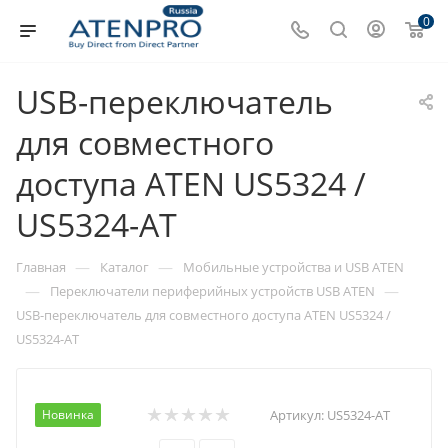
0
USB-переключатель
для совместного
доступа ATEN US5324 /
US5324-AT
—
—
Главная
Каталог
Мобильные устройства и USB ATEN
—
—
Переключатели периферийных устройств USB ATEN
USB-переключатель для совместного доступа ATEN US5324 /
US5324-AT
Новинка
Артикул:
US5324-AT