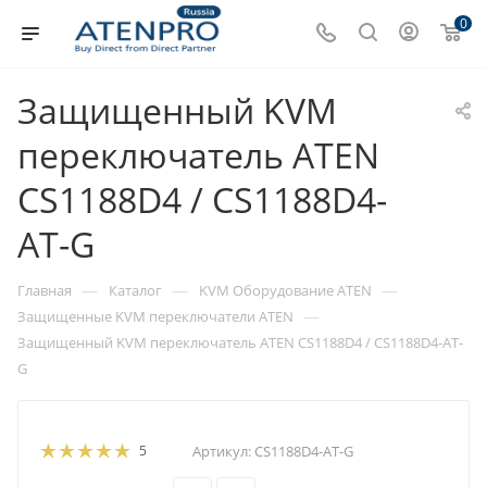
0
Защищенный KVM
переключатель ATEN
CS1188D4 / CS1188D4-
AT-G
—
—
—
Главная
Каталог
KVM Оборудование ATEN
—
Защищенные KVM переключатели ATEN
Защищенный KVM переключатель ATEN CS1188D4 / CS1188D4-AT-
G
5
Артикул:
CS1188D4-AT-G