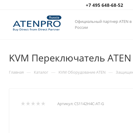
+7 495 648-68-52
Официальный партнер ATEN в
России
KVM Переключатель ATEN 
—
—
—
Главная
Каталог
KVM Оборудование ATEN
Защищен
Артикул:
CS1142H4C-AT-G