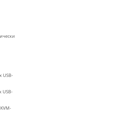
ически
х USB-
 USB-
 KVM-