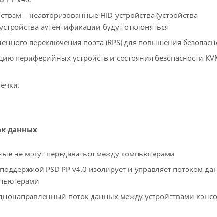
вам – неавторизованные HID-устройства (устройства
 устройства аутентификации будут отклоняться
ленного переключения порта (RPS) для повышения безопасн
ю периферийных устройств и состояния безопасности KV
течки.
ок данных
ные не могут передаваться между компьютерами
ддержкой PSD PP v4.0 изолирует и управляет потоком да
мпьютерами
днонаправленный поток данных между устройствами консо