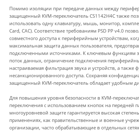
Помимо изоляции при передаче данных между перифе
защищенный KVM-переключатель CS1142H4C также позв
использовать одну клавиатуру, мышь, монитор, компле
Card, CAC). Соответствие требованиям PSD PP v4.0 поз
совместного доступа к периферийным устройствам, ког
максимальная защита данных пользователя, предотвр
подключенными источниками. К ключевым функциям з
поток данных, ограничение подключения периферийных
настраиваемая фильтрация звука и устройств, а также 
несанкционированного доступа. Сохраняя конфиденци
защищенный KVM-переключатель обладает удобным диз
Для повышения уровня безопасности в KVM-переключа
переключения с использованием кнопок на передней па
многоуровневой защите гарантируется высокая степень
применениях, как правительственные и военные учреж
организации, часто обрабатывающие в отдельных сет