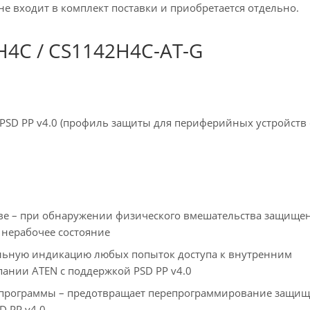
е входит в комплект поставки и приобретается отдельно.
4C / CS1142H4C-AT-G
 PSD PP v4.0 (профиль защиты для периферийных устройств
ове – при обнаружении физического вмешательства защище
 нерабочее состояние
льную индикацию любых попыток доступа к внутренним
нии ATEN с поддержкой PSD PP v4.0
опрограммы – предотвращает перепрограммирование защи
 PP v4.0