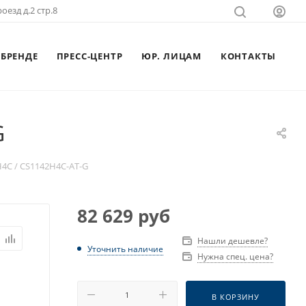
оезд д.2 стр.8
 БРЕНДЕ
ПРЕСС-ЦЕНТР
ЮР. ЛИЦАМ
КОНТАКТЫ
G
4C / CS1142H4C-AT-G
82 629
руб
Нашли дешевле?
Уточнить наличие
Нужна спец. цена?
В КОРЗИНУ