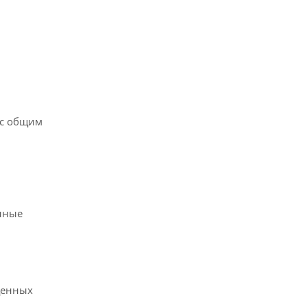
 с общим
нные
щенных