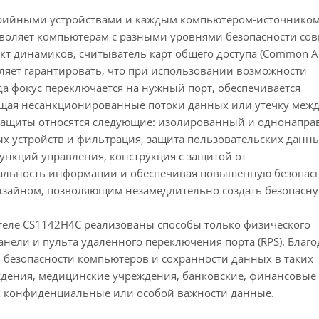
рийными устройствами и каждым компьютером-источнико
оляет компьютерам с разными уровнями безопасности сов
кт динамиков, считыватель карт общего доступа (Common A
воляет гарантировать, что при использовании возможности
да фокус переключается на нужный порт, обеспечивается
ащая несанкционированные потоки данных или утечку меж
ащиты относятся следующие: изолированный и однонапр
 устройств и фильтрация, защита пользовательских данны
функций управления, конструкция с защитой от
альность информации и обеспечивая повышенную безопасн
айном, позволяющим незамедлительно создать безопасну
теле CS1142H4C реализованы способы только физического
нели и пульта удаленного переключения порта (RPS). Благо
 безопасности компьютеров и сохранности данных в таких
дения, медицинские учреждения, банковские, финансовые 
ях конфиденциальные или особой важности данные.