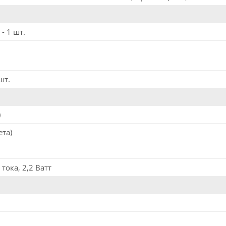
- 1 шт.
шт.
)
ета)
тока, 2,2 Ватт