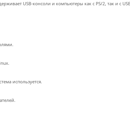
ерживает USB-консоли и компьютеры как с PS/2, так и с USB
олями.
inux.
тема используется.
ателей.