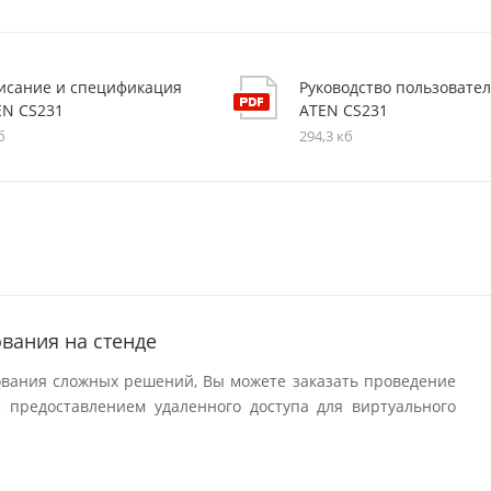
исание и спецификация
Руководство пользовате
EN CS231
ATEN CS231
б
294,3 кб
вания на стенде
ования сложных решений, Вы можете заказать проведение
 предоставлением удаленного доступа для виртуального