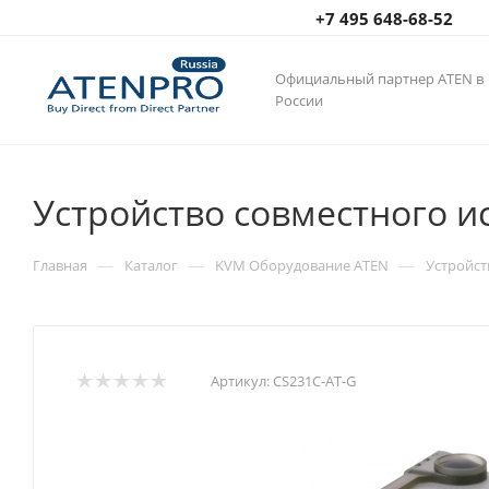
+7 495 648-68-52
Официальный партнер ATEN в
России
Устройство совместного и
—
—
—
Главная
Каталог
KVM Оборудование ATEN
Устройст
Артикул:
CS231C-AT-G