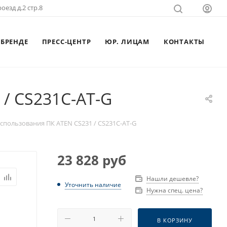
оезд д.2 стр.8
 БРЕНДЕ
ПРЕСС-ЦЕНТР
ЮР. ЛИЦАМ
КОНТАКТЫ
 / CS231C-AT-G
спользования ПК ATEN CS231 / CS231C-AT-G
23 828
руб
Нашли дешевле?
Уточнить наличие
Нужна спец. цена?
В КОРЗИНУ