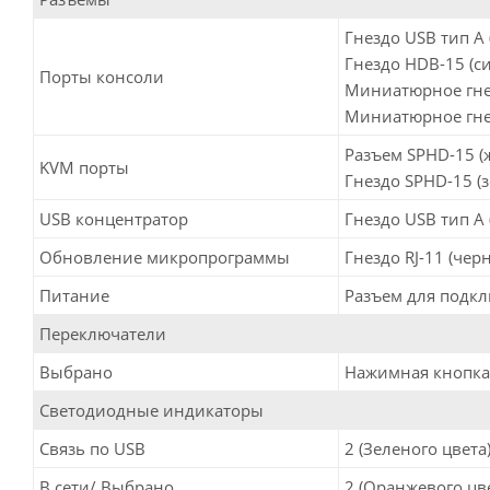
Гнездо USB тип А (
Гнездо HDB-15 (си
Порты консоли
Миниатюрное гнезд
Миниатюрное гнезд
Разъем SPHD-15 (ж
KVM порты
Гнездо SPHD-15 (з
USB концентратор
Гнездо USB тип А (
Обновление микропрограммы
Гнездо RJ-11 (черн
Питание
Разъем для подклю
Переключатели
Выбрано
Нажимная кнопка 
Светодиодные индикаторы
Связь по USB
2 (Зеленого цвета
В сети/ Выбрано
2 (Оранжевого цв