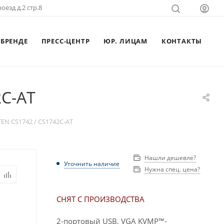
оезд д.2 стр.8
 БРЕНДЕ
ПРЕСС-ЦЕНТР
ЮР. ЛИЦАМ
КОНТАКТЫ
2C-AT
N CS1742 / CS1742C-AT
Нашли дешевле?
Уточнить наличие
Нужна спец. цена?
СНЯТ С ПРОИЗВОДСТВА
2-портовый USB, VGA KVMP™-