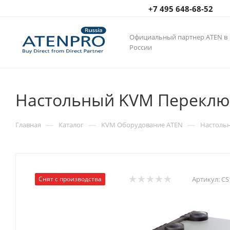
+7 495 648-68-52
Официальный партнер ATEN в
России
Настольный KVM Переключ
—
—
—
Главная
Каталог
KVM Оборудование ATEN
Настоль
Снят с производства
Артикул:
CS