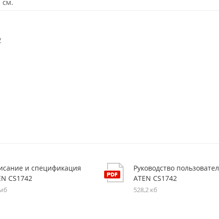
 см.
2
исание и спецификация
Руководство пользовате
EN CS1742
ATEN CS1742
 мб
528,2 кб