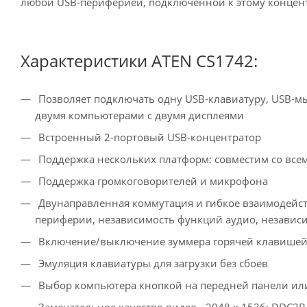
любой USB-периферией, подключенной к этому концент
Характеристики ATEN CS1742:
Позволяет подключать одну USB-клавиатуру, USB-м
двумя компьютерами с двумя дисплеями
Встроенный 2-портовый USB-концентратор
Поддержка нескольких платформ: совместим со всеми
Поддержка громкоговорителей и микрофона
Двунаправленная коммутация и гибкое взаимодейст
периферии, независимость функций аудио, независи
Включение/выключение зуммера горячей клавише
Эмуляция клавиатуры для загрузки без сбоев
Выбор компьютера кнопкой на передней панели ил
Замечательное качество видео - 2048 x 1536; DDC2B