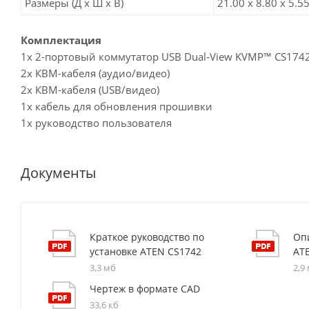
Размеры (Д х Ш х В)
21.00 x 8.80 x 5.55
Комплектация
1х 2-портовый коммутатор USB Dual-View KVMP™ CS174
2х КВМ-кабеля (аудио/видео)
2х КВМ-кабеля (USB/видео)
1х кабель для обновления прошивки
1x руководство пользователя
Документы
Краткое руководство по
Оп
установке ATEN CS1742
AT
3,3 мб
2,9
Чертеж в формате CAD
33,6 кб