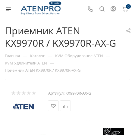
0
Приемник ATEN
KX9970R / KX9970R-AX-G
—
—
—
Главная
Каталог
KVM Оборудование ATEN
—
KVM Удлинители ATEN
Приемник ATEN KX9970R / KX9970R-AX-G
Артикул:
KX9970R-AX-G