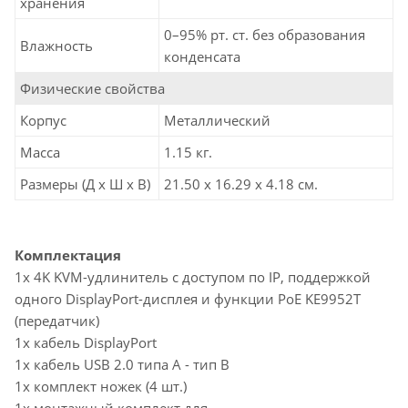
хранения
0–95% рт. ст. без образования
Влажность
конденсата
Физические свойства
Корпус
Металлический
Масса
1.15 кг.
Размеры (Д х Ш х В)
21.50 x 16.29 x 4.18 см.
Комплектация
1x 4K KVM-удлинитель с доступом по IP, поддержкой
одного DisplayPort-дисплея и функции PoE KE9952T
(передатчик)
1x кабель DisplayPort
1x кабель USB 2.0 типа А - тип В
1x комплект ножек (4 шт.)
1x монтажный комплект для