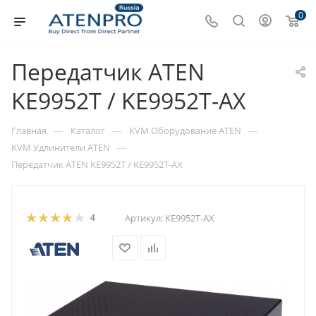
0
Передатчик ATEN
KE9952T / KE9952T-AX
—
—
—
Главная
Каталог
KVM Оборудование ATEN
—
KVM Удлинители ATEN
Передатчик ATEN KE9952T / KE9952T-AX
4
Артикул:
KE9952T-AX