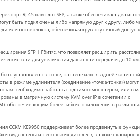
ез порт RJ-45 или слот SFP, а также обеспечивает два исто
огут быть подключены либо напрямую друг к другу, либо ч
еди или оптоволокна, обеспечивая круглосуточный доступ 
сширения SFP 1 Гбит/с, что позволяет расширить расстоян
ические сети для увеличения дальности передачи до 10 км.
ыть установлен на столе, на стене или в задней части стой
ы в режиме удлинителя (соединение «точка-точка») могут
раторам необходимо работать с одним компьютером, или в 
рованы в матричную систему KVM over IP в сочетании с
KM), обеспечивающим более гибкие приложения в различны
ния CCKM KE9950 поддерживает более продвинутые функци
ройки видеостены и нескольких дисплеев, а также планирова