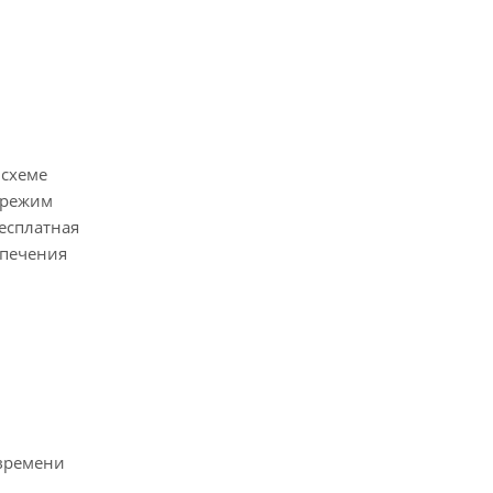
 схеме
 (режим
есплатная
спечения
 времени