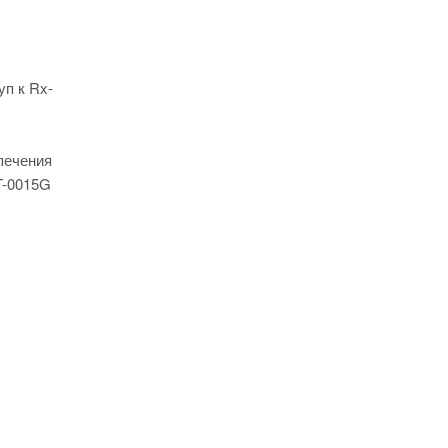
уп к Rx-
печения
T-0015G