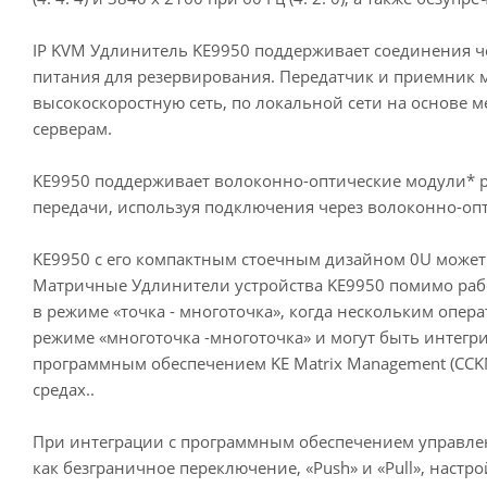
IP KVM Удлинитель
KE9950 поддерживает соединения чер
питания для резервирования. Передатчик и приемник м
высокоскоростную сеть, по локальной сети на основе м
серверам.
KE9950 поддерживает волоконно-оптические модули* ра
передачи, используя подключения через волоконно-опт
KE9950 с его компактным стоечным дизайном 0U может б
Матричные Удлинители устройства KE9950 помимо работ
в режиме «точка - многоточка», когда нескольким опе
режиме «многоточка -многоточка» и могут быть интегри
программным обеспечением KE Matrix Management (CC
средах..
При интеграции с программным обеспечением управле
как безграничное переключение, «Push» и «Pull», наст