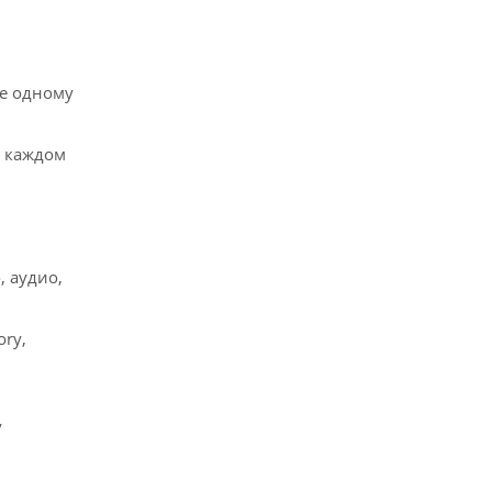
ое одному
в каждом
, аудио,
ry,
у