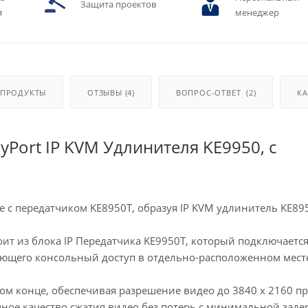
Защита проектов
я
менеджер
 ПРОДУКТЫ
ОТЗЫВЫ (4)
ВОПРОС-ОТВЕТ
(2)
КА
yPort IP KVM Удлинителя KE9950, с
 с передатчиком KE8950T, образуя IP KVM удлинитель KE89
оит из блока IP Передатчика KE9950T, который подключается
ающего консольный доступ в отдельно-расположенном мест
ом конце, обеспечивая разрешение видео до 3840 x 2160 пр
зупречное качество сжатия видео без потерь с минимальной зад