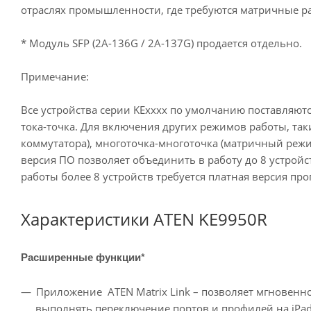
отраслях промышленности, где требуются матричные р
* Модуль SFP (2A-136G / 2A-137G) продается отдельно.
Примечание:
Все устройства серии KExxxx по умолчанию поставляют
тока-точка. Для включения других режимов работы, таки
коммутатора), многоточка-многоточка (матричный режим
версия ПО позволяет объединить в работу до 8 устрой
работы более 8 устройств требуется платная версия пр
Характеристики ATEN KE9950R
Расширенные функции*
Приложение ATEN Matrix Link – позволяет мгновенн
выполнять переключение портов и профилей на iPa