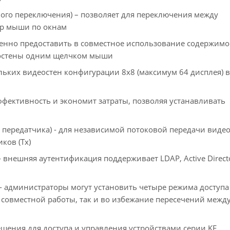
ного переключения) – позволяет для переключения между
ор мыши по окнам
овенно предоставить в совместное использование содержим
деостены одним щелчком мыши
льких видеостен конфигурации 8x8 (максимум 64 дисплея) 
фективность и экономит затраты, позволяя устанавливать
о передатчика) - для независимой потоковой передачи видео
ков (Tx)
внешняя аутентификация поддерживает LDAP, Active Directo
- администраторы могут установить четыре режима доступа
я совместной работы, так и во избежание пересечений межд
шения для доступа и управления устройствами серии KE