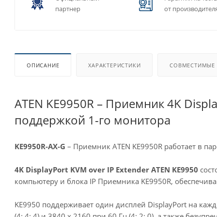
партнер
от производител
ОПИСАНИЕ
ХАРАКТЕРИСТИКИ
СОВМЕСТИМЫЕ
ATEN KE9950R – Приемник 4K Displa
поддержкой 1-го монитора
KE9950R-AX-G
– Приемник ATEN KE9950R работает в паре
4K DisplayPort KVM over IP Extender ATEN KE9950
сост
компьютеру и блока IP Приемника KE9950R, обеспечив
KE9950 поддерживает один дисплей DisplayPort на кажд
(4: 4: 4) и 3840 x 2160 при 60 Гц (4: 2: 0), а также бе