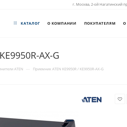
г. Москва, 2-ой Нагатинский пр
КАТАЛОГ
О КОМПАНИИ
ПОКУПАТЕЛЯМ
О
KE9950R-AX-G
—
инители ATEN
Приемник ATEN KE9950R / KE9950R-AX-G