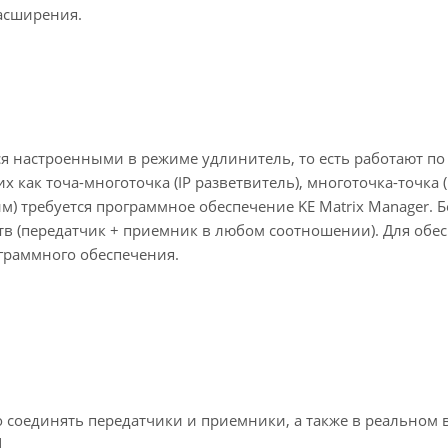
асширения.
ся настроенными в режиме удлинитель, то есть работают по
х как точа-многоточка (IP разветвитель), многоточка-точка
) требуется программное обеспечение KE Matrix Manager. Б
ств (передатчик + приемник в любом соотношении). Для обе
ограммного обеспечения.
о соединять передатчики и приемники, а также в реальном
d