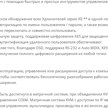
п с помощью быстрых и простых инструментов управления
кое обнаружение всех Удлинителей серии KE ** в одной по
вторизацию по имени пользователя / паролю, а также возм
о переключать и совместно использовать.
льную защиту, поддерживая шифрование AES для защищен
и аутентификация удаленного пользователя обеспечивают
е того, благодаря OSD, поддержке RS-232 и Auto MDIX, KE
получения полного цифрового расширения из любой точки
 эксплуатацию, управление или расширение доступа к компь
 чтобы соответствовать бесконечному разнообразию рабочих
сширение.
быть достигнута в матричной системе, при объединении K
авления CCKM. Матричная система KVM с доступом по IP яв
в управления, мультимедиа, производства и во многих др