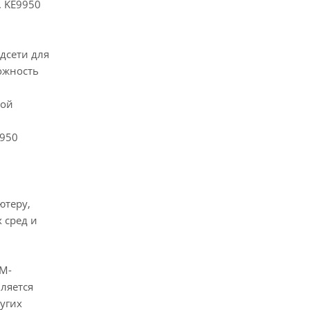
. KE9950
дсети для
ожность
ной
9950
ютеру,
 сред и
VM-
ляется
угих