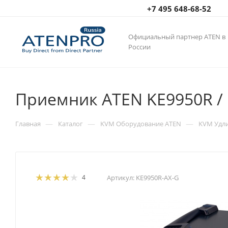
+7 495 648-68-52
Официальный партнер ATEN в
России
Приемник ATEN KE9950R / 
—
—
—
Главная
Каталог
KVM Оборудование ATEN
KVM Удл
4
Артикул:
KE9950R-AX-G