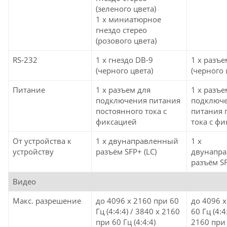
(зеленого цвета)
1 x миниатюрное
гнездо стерео
(розового цвета)
RS-232
1 x гнездо DB-9
1 x разъе
(черного цвета)
(черного 
Питание
1 x разъем для
1 x разъе
подключения питания
подключ
постоянного тока с
питания 
фиксацией
тока с ф
От устройства к
1 x двунаправленный
1 x
устройству
разъём SFP+ (LC)
двунапр
разъём SF
Видео
Макс. разрешение
до 4096 x 2160 при 60
до 4096 x
Гц (4:4:4) / 3840 x 2160
60 Гц (4:4
при 60 Гц (4:4:4)
2160 при 