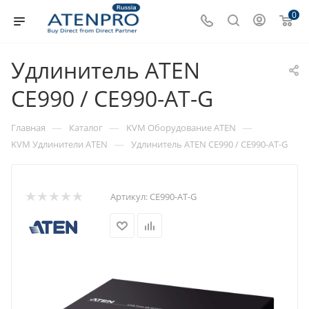
0
Удлинитель ATEN
CE990 / CE990-AT-G
—
—
—
Главная
Каталог
KVM Оборудование ATEN
—
KVM Удлинители ATEN
Удлинитель ATEN CE990 / CE990-AT-G
Артикул:
CE990-AT-G