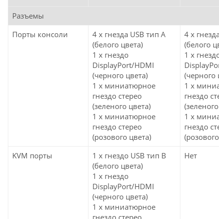
Разъемы
Порты консоли
4 x гнезда USB тип А
4 x гнезд
(белого цвета)
(белого ц
1 x гнездо
1 x гнезд
DisplayPort/HDMI
DisplayPo
(черного цвета)
(черного 
1 x миниатюрное
1 x мини
гнездо стерео
гнездо ст
(зеленого цвета)
(зеленого
1 x миниатюрное
1 x мини
гнездо стерео
гнездо ст
(розового цвета)
(розового
KVM порты
1 x гнездо USB тип B
Нет
(белого цвета)
1 x гнездо
DisplayPort/HDMI
(черного цвета)
1 x миниатюрное
гнездо стерео