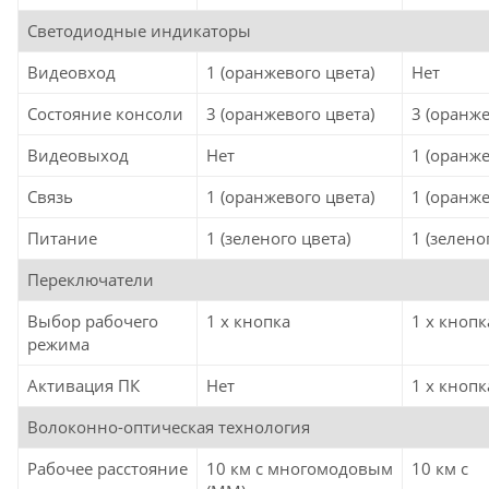
Светодиодные индикаторы
Видеовход
1 (оранжевого цвета)
Нет
Состояние консоли
3 (оранжевого цвета)
3 (оранже
Видеовыход
Нет
1 (оранже
Связь
1 (оранжевого цвета)
1 (оранже
Питание
1 (зеленого цвета)
1 (зелено
Переключатели
Выбор рабочего
1 x кнопка
1 x кнопк
режима
Активация ПК
Нет
1 x кнопк
Волоконно-оптическая технология
Рабочее расстояние
10 км с многомодовым
10 км с