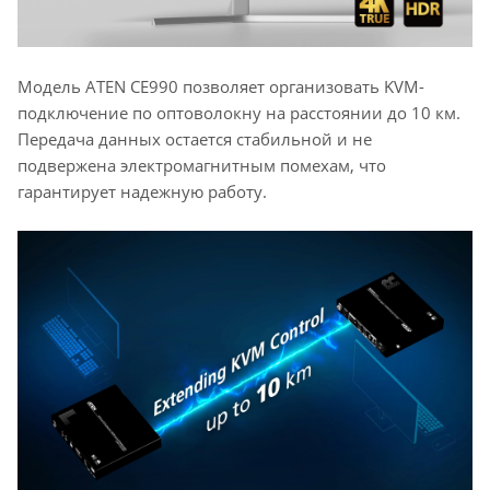
Модель ATEN CE990 позволяет организовать KVM-
подключение по оптоволокну на расстоянии до 10 км.
Передача данных остается стабильной и не
подвержена электромагнитным помехам, что
гарантирует надежную работу.