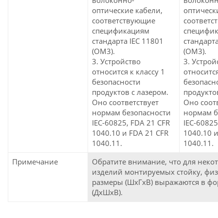
оптические кабели,
оптическ
соответствующие
соответс
спецификациям
специфи
стандарта IEC 11801
стандарта
(OM3).
(OM3).
3. Устройство
3. Устрой
относится к классу 1
относится
безопасности
безопасн
продуктов с лазером.
продуктов
Оно соответствует
Оно соот
нормам безопасности
нормам б
IEC-60825, FDA 21 CFR
IEC-60825
1040.10 и FDA 21 CFR
1040.10 и
1040.11.
1040.11.
Примечание
Обратите внимание, что для неко
изделий монтируемых стойку, фи
размеры (ШxГxВ) выражаются в фо
(ДxШxВ).