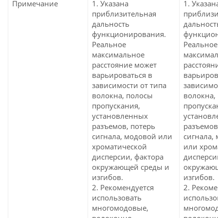
Примечание
1. Указана
1. Указан
приблизительная
приблизи
дальность
дальност
функционирования.
функцио
Реальное
Реальное
максимальное
максима
расстояние может
расстоян
варьироваться в
варьиров
зависимости от типа
зависимо
волокна, полосы
волокна,
пропускания,
пропуска
установленных
установл
разъемов, потерь
разъемов
сигнала, модовой или
сигнала,
хроматической
или хром
дисперсии, фактора
дисперси
окружающей среды и
окружающ
изгибов.
изгибов.
2. Рекомендуется
2. Реком
использовать
использо
многомодовые,
многомо
волоконно-
волоконн