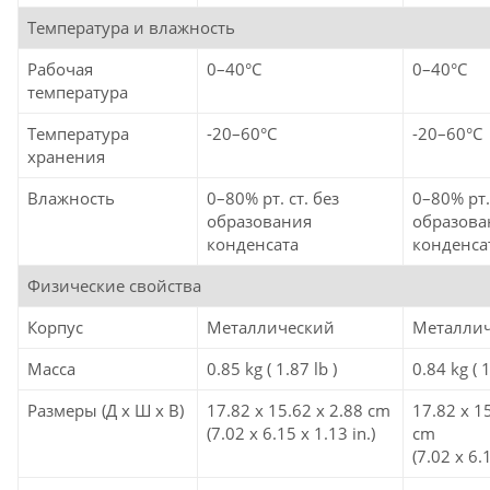
Температура и влажность
Рабочая
0–40°C
0–40°C
температура
Температура
-20–60°C
-20–60°C
хранения
Влажность
0–80% рт. ст. без
0–80% рт.
образования
образова
конденсата
конденса
Физические свойства
Корпус
Металлический
Металли
Масса
0.85 kg ( 1.87 lb )
0.84 kg ( 1
Размеры (Д х Ш х В)
17.82 x 15.62 x 2.88 cm
17.82 x 1
(7.02 x 6.15 x 1.13 in.)
cm
(7.02 x 6.1