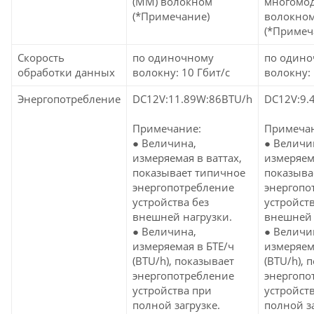
(MM) волокном
многомо
(*Примечание)
волокно
(*Примеч
Скорость
по одиночному
по один
обработки данных
волокну: 10 Гбит/с
волокну: 
Энергопотребление
DC12V:11.89W:86BTU/h
DC12V:9.
Примечание:
Примеча
● Величина,
● Величи
измеряемая в ваттах,
измеряема
показывает типичное
показыва
энергопотребление
энергопо
устройства без
устройств
внешней нагрузки.
внешней 
● Величина,
● Величи
измеряемая в БТЕ/ч
измеряем
(BTU/h), показывает
(BTU/h), 
энергопотребление
энергопо
устройства при
устройст
полной загрузке.
полной за