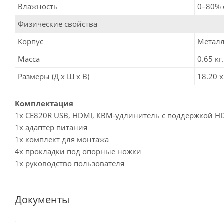
Влажность
0–80% 
Физические свойства
Корпус
Метал
Масса
0.65 кг.
Размеры (Д х Ш х В)
18.20 x
Комплектация
1x CE820R USB, HDMI, КВМ-удлинитель с поддержкой HD
1x адаптер питания
1x комплект для монтажа
4x прокладки под опорные ножки
1x руководство пользователя
Документы