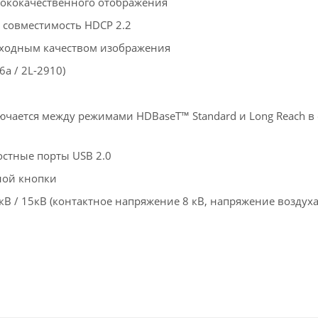
сококачественного отображения
; совместимость HDCP 2.2
сходным качеством изображения
6a / 2L-2910)
ючается между режимами HDBaseT™ Standard и Long Reach в
остные порты USB 2.0
ной кнопки
кВ / 15кВ (контактное напряжение 8 кВ, напряжение воздуха