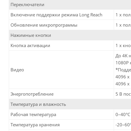
Переключатели
Включение поддержки режима Long Reach
1 x по
Обновление микропрограммы
1 x по
Нажимные кнопки
Кнопка активации
1 x кн
До 4K н
1080P н
Видео
*Подде
4096 x 
4096 x 
Энергопотребление
5 В пос
Температура и влажность
Рабочая температура
0–40°C
Температура хранения
-20–60