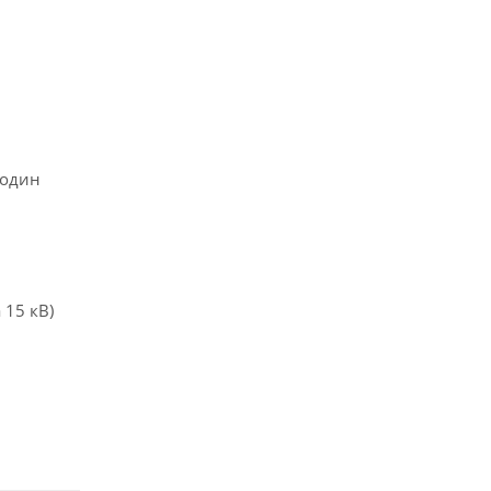
 один
 15 кВ)