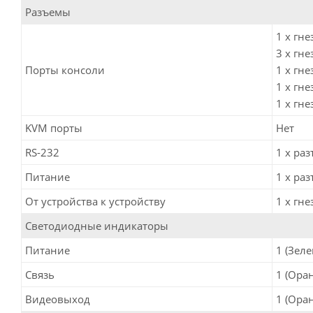
Разъемы
1 x гн
3 x гне
Порты консоли
1 x гне
1 x гне
1 x гне
KVM порты
Нет
RS-232
1 x раз
Питание
1 x ра
От устройства к устройству
1 x гне
Светодиодные индикаторы
Питание
1 (Зеле
Связь
1 (Ора
Видеовыход
1 (Ора