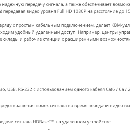
 надежную передачу сигнала, а также обеспечивает возмож
) передавая видео уровня Full HD 1080P на расстояние до 1
наряду с простым кабельным подключением, делает КВМ-уд
бходим удобный удаленный доступ. Например, центры упра
 склады и рабочие станции с расширенными возможностя
о, USB, RS-232 с использованием одного кабеля Cat6 / 6a / 
редотвращения помех сигнала во время передачи видео вы
редачи сигнала HDBaseT™ на удаленном устройстве