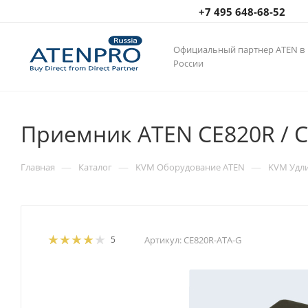
+7 495 648-68-52
Официальный партнер ATEN в
России
Приемник ATEN CE820R / 
—
—
—
Главная
Каталог
KVM Оборудование ATEN
KVM Удл
5
Артикул:
CE820R-ATA-G