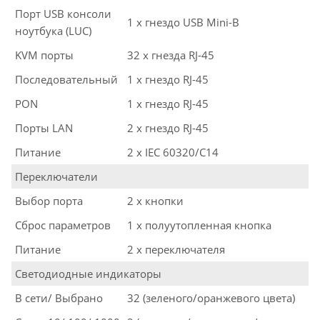
Порт USB консоли
1 x гнездо USB Mini-B
ноутбука (LUC)
KVM порты
32 x гнезда RJ-45
Последовательный
1 x гнездо RJ-45
PON
1 x гнездо RJ-45
Порты LAN
2 x гнездо RJ-45
Питание
2 x IEC 60320/C14
Переключатели
Выбор порта
2 x кнопки
Сброс параметров
1 x полуутопленная кнопка
Питание
2 x переключателя
Светодиодные индикаторы
В сети/ Выбрано
32 (зеленого/оранжевого цвета)