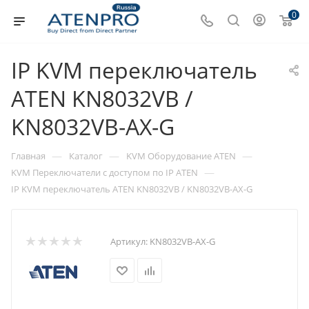
0
IP KVM переключатель
ATEN KN8032VB /
KN8032VB-AX-G
—
—
—
Главная
Каталог
KVM Оборудование ATEN
—
KVM Переключатели с доступом по IP ATEN
IP KVM переключатель ATEN KN8032VB / KN8032VB-AX-G
Артикул:
KN8032VB-AX-G