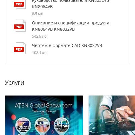
Руководство пользователя KN8032VB
KN8064VB
8,5 мб
Описание и спецификации продукта
KN8064VB KN8032VB
542,9 кб
Чертеж в формате CAD KN8032VB
108,1 кб
Услуги