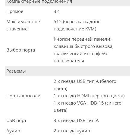
Компьютерные подключения
Прямое
32
Максимальное
512 (через каскадное
значение
подключение KVM)
Кнопки передней панели,
клавиша быстрого вызова,
Выбор порта
графический интерфейс
пользователя
Разъемы
2 x гнезда USB тип A (белого
цвета)
Порты консоли
1 x гнездо HDMI (черного цвета)
1 x гнездо VGA HDB-15 (синего
цвета)
USB порт
3 x гнезда USB тип A
Аудио
2 x гнезда аудио