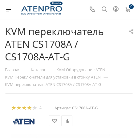
0
KVM переключатель
ATEN CS1708A /
CS1708A-AT-G
—
—
—
Главная
Каталог
KVM Оборудование ATEN
—
KVM Переключатели для установки в стойку ATEN
KVM переключатель ATEN CS1708A / CS1708A-AT-G
4
Артикул:
CS1708A-AT-G