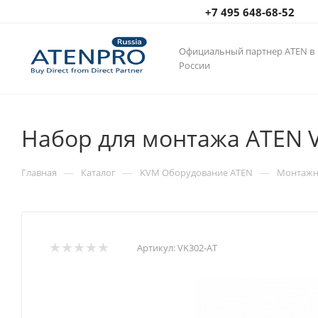
+7 495 648-68-52
Официальный партнер ATEN в
России
Набор для монтажа ATEN V
—
—
—
Главная
Каталог
KVM Оборудование ATEN
Монтажн
Артикул:
VK302-AT