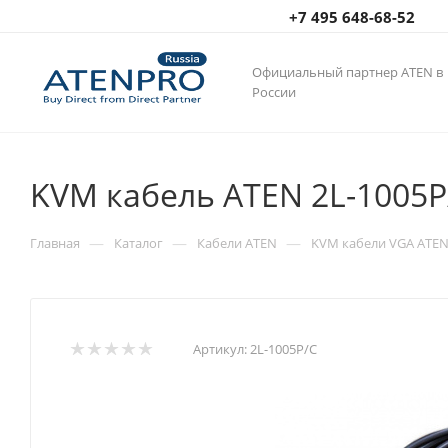
+7 495 648-68-52
Официальный партнер ATEN в
России
KVM кабель ATEN 2L-1005P/
—
—
—
Главная
Каталог
Кабели ATEN
KVM кабели VGA ATE
Артикул:
2L-1005P/C