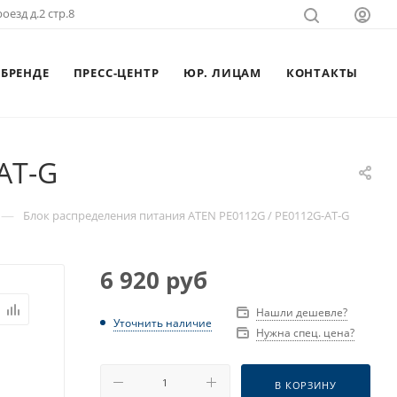
оезд д.2 стр.8
 БРЕНДЕ
ПРЕСС-ЦЕНТР
ЮР. ЛИЦАМ
КОНТАКТЫ
AT-G
—
Блок распределения питания ATEN PE0112G / PE0112G-AT-G
6 920
руб
Нашли дешевле?
Уточнить наличие
Нужна спец. цена?
В КОРЗИНУ