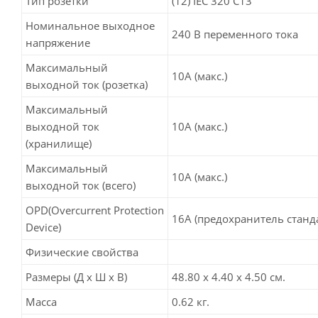
Тип розетки
(12) IEC 320 C13
Номинальное выходное
240 В переменного тока
напряжение
Максимальный
10A (макс.)
выходной ток (розетка)
Максимальный
выходной ток
10A (макс.)
(хранилище)
Максимальный
10A (макс.)
выходной ток (всего)
OPD(Overcurrent Protection
16A (предохранитель станд
Device)
Физические свойства
Размеры (Д х Ш х В)
48.80 x 4.40 x 4.50 см.
Масса
0.62 кг.