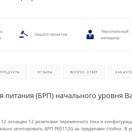
ва
Персональный
Защита проектов
я
менеджер
 ПРОДУКТЫ
ОТЗЫВЫ
ВОПРОС-ОТВЕТ
КАК КУП
 питания (БРП) начального уровня Ba
12 оснащен 12 розетками переменного тока в конфигурации
ально монтировать БРП PE0112G за пределами стойки. В ре