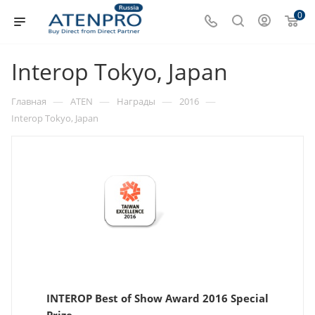
0
Interop Tokyo, Japan
—
—
—
—
Главная
ATEN
Награды
2016
Interop Tokyo, Japan
INTEROP Best of Show Award 2016 Special