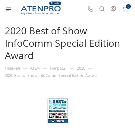
0
2020 Best of Show
InfoComm Special Edition
Award
—
—
—
—
Главная
ATEN
Награды
2020
2020 Best of Show InfoComm Special Edition Award