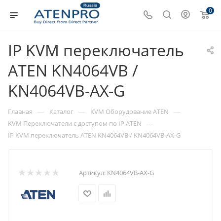
0
IP KVM переключатель
ATEN KN4064VB /
KN4064VB-AX-G
—
—
—
Главная
Каталог
KVM Оборудование ATEN
—
KVM Переключатели с доступом по IP ATEN
IP KVM переключатель ATEN KN4064VB / KN4064VB-AX-G
Артикул:
KN4064VB-AX-G