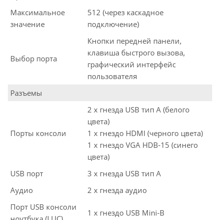
Максимальное
512 (через каскадное
значение
подключение)
Кнопки передней панели,
клавиша быстрого вызова,
Выбор порта
графический интерфейс
пользователя
Разъемы
2 x гнезда USB тип A (белого
цвета)
Порты консоли
1 x гнездо HDMI (черного цвета)
1 x гнездо VGA HDB-15 (синего
цвета)
USB порт
3 x гнезда USB тип A
Аудио
2 x гнезда аудио
Порт USB консоли
1 x гнездо USB Mini-B
ноутбука (LUC)