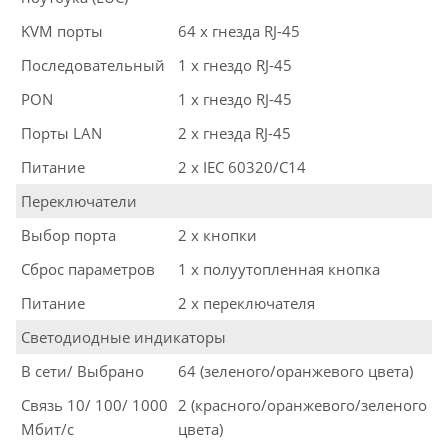
KVM порты
64 x гнезда RJ-45
Последовательный
1 x гнездо RJ-45
PON
1 x гнездо RJ-45
Порты LAN
2 x гнезда RJ-45
Питание
2 x IEC 60320/C14
Переключатели
Выбор порта
2 x кнопки
Сброс параметров
1 x полуутопленная кнопка
Питание
2 x переключателя
Светодиодные индикаторы
В сети/ Выбрано
64 (зеленого/оранжевого цвета)
Связь 10/ 100/ 1000
2 (красного/оранжевого/зеленого
Мбит/с
цвета)